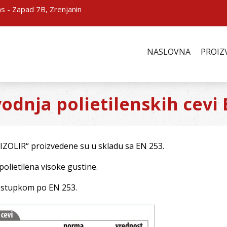
s - Zapad 7B, Zrenjanin
NASLOVNA
PROIZ
odnja polietilenskih cevi
„IZOLIR“ proizvedene su u skladu sa EN 253.
polietilena visoke gustine.
stupkom po EN 253.