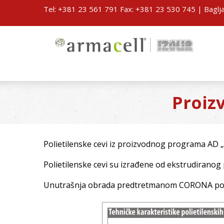
Tel: +381 23 561 791 Fax: +381 23 530 745 | Baglja
Proizv
Polietilenske cevi iz proizvodnog programa AD 
Polietilenske cevi su izrađene od ekstrudiranog 
Unutrašnja obrada predtretmanom CORONA po